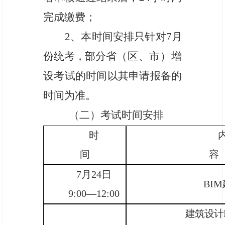
完成缴费；
2
、本时间安排只针对
7
月
份统考，部分省
（区、市）
增
设考试的时间以其
申请报备的
时间为准。
（二）考试时间安排
时
间
容
7
月
24
日
BI
9:00—12:00
建筑设计