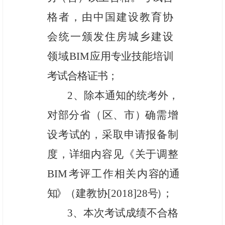
格者，由
中国建设教育协
会统一颁发住房城乡建设
领域
BIM
应用专业技能培训
考试合格证书；
2
、除本通知的统考外，
对部分省
（
区、市
）
确需增
设考试的，
采取申请报备制
度，详细内容见《关于调整
BIM
考评工作相关内
容的通
知》
（建教协
[
2
0
1
8
]
2
8
号
）
；
3、本次考试成绩不合格