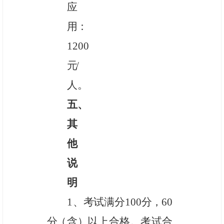
应
用：
1200
元
/
人。
五、
其
他
说
明
1
、考试满分
100
分，
60
分
（含
）
以上合格。考试合