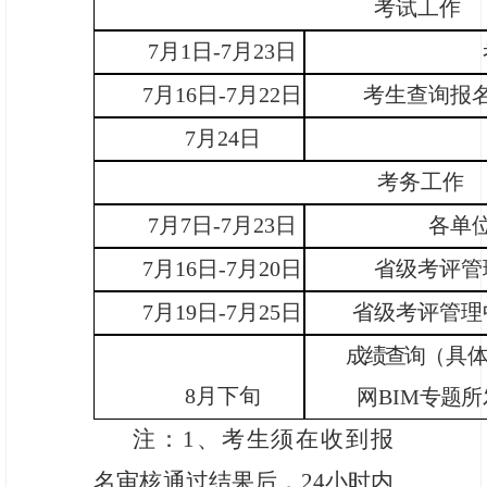
考试工作
7
月
1
日-
7
月
23
日
7
月1
6
日-
7
月
22
日
考生查询报
7
月
24日
考务工作
7
月
7
日-
7
月
23
日
各单
7
月
16
日-
7
月
20
日
省级考评管
7月19日-7月25日
省级考评管理
成绩查询
（
具
8月下旬
网
BIM
专题
所
注：
1、考生须在收到报
名审核通过结果后，24小时内