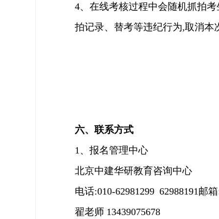
4、在线考核过程中会随机抓拍考
拍记录、替考等违纪行为,取消本
六、联系方式
1
、报名管理中心
北京
中建华研教育咨询
中心
电话
:010-
62981299 62988191
邮箱
翟
老师
13
439075678