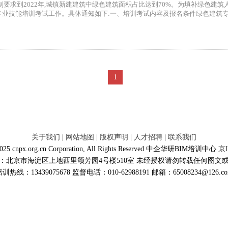
要求到2022年,城镇新建建筑中绿色建筑面积占比达到70%。为填补绿色建筑
业技能培训考试工作。具体通知如下:一、培训考试内容及报名条件绿色建筑专业.
1
关于我们
|
网站地图
|
版权声明
|
人才招聘
|
联系我们
2025 cnpx.org.cn Corporation, All Rights Reserved 中企华研BIM培训中心
京I
：北京市海淀区上地西里颂芳园4号楼510室 未经授权请勿转载任何图文
训热线：13439075678 监督电话：010-62988191 邮箱：65008234@126.c