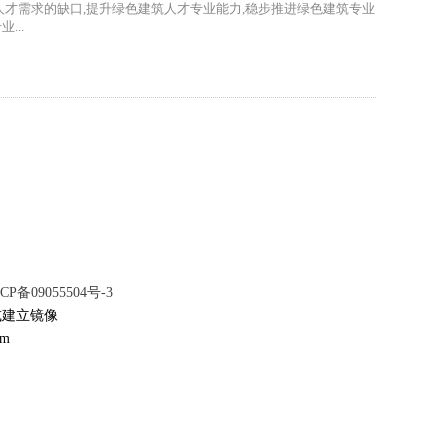
人才需求的缺口,提升绿色建筑人才专业能力,稳步推进绿色建筑专业
..
CP备09055504号-3
或建立镜像
om